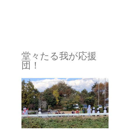
堂々たる我が応援
団！