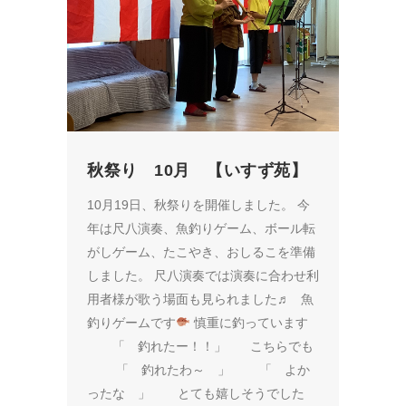
秋祭り 10月 【いすず苑】
10月19日、秋祭りを開催しました。 今
年は尺八演奏、魚釣りゲーム、ボール転
がしゲーム、たこやき、おしるこを準備
しました。 尺八演奏では演奏に合わせ利
用者様が歌う場面も見られました♬ 魚
釣りゲームです
慎重に釣っています
「 釣れたー！！」 こちらでも
「 釣れたわ～ 」 「 よか
ったな 」 とても嬉しそうでした