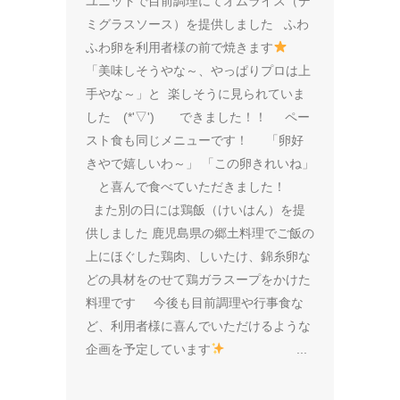
ユニットで目前調理にてオムライス（デ
ミグラスソース）を提供しました ふわ
ふわ卵を利用者様の前で焼きます
「美味しそうやな～、やっぱりプロは上
手やな～」と 楽しそうに見られていま
した (*'▽') できました！！ ペー
スト食も同じメニューです！ 「卵好
きやで嬉しいわ～」 「この卵きれいね」
と喜んで食べていただきました！
また別の日には鶏飯（けいはん）を提
供しました 鹿児島県の郷土料理でご飯の
上にほぐした鶏肉、しいたけ、錦糸卵な
どの具材をのせて鶏ガラスープをかけた
料理です 今後も目前調理や行事食な
ど、利用者様に喜んでいただけるような
企画を予定しています
...