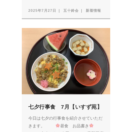
2025年7月27日
五十鈴会
新着情報
七夕行事食 7月【いすず苑】
今日は七夕の行事食を紹介させていただ
きます。
昼食 お品書き