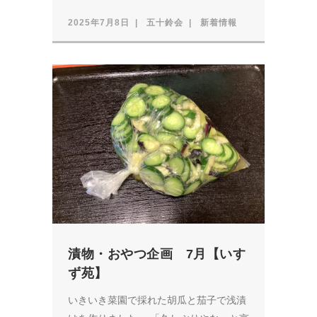
2025年7月8日
五十鈴会
新着情報
漬物・おやつ企画 7月【いす
ず苑】
いきいき菜園で採れた胡瓜と茄子で浅漬