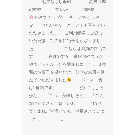
七夕ちらし寿司 高野豆腐
の煮物 すいか お吸物
おやつ カップケーキ 「ごちそうや
な」「きれいやな」と、とても喜んでい
ただきました。 ご利用者様にご協力
いただき、笹の葉に短冊をかざりまし
た。 こちらは職員の作品で
す。 先月ですが、選択おやつ（お
やつアラカルト）を実施しました。 ３種
類のお菓子を盛り付け、好きなお皿を選
んでいただきました
ペースト食
は2種類です。 「どれにしよう
かな」 「これ、美味しそう」 「こん
なにたくさん、嬉しいわ」 目でも
楽しまれ、皆様とても、満足されていま
した。 ...