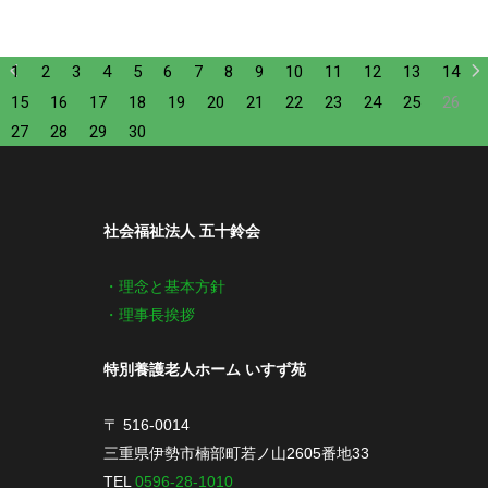
1
2
3
4
5
6
7
8
9
10
11
12
13
14
15
16
17
18
19
20
21
22
23
24
25
26
27
28
29
30
社会福祉法人 五十鈴会
・理念と基本方針
・理事長挨拶
特別養護老人ホーム いすず苑
〒 516-0014
三重県伊勢市楠部町若ノ山2605番地33
TEL
0596-28-1010