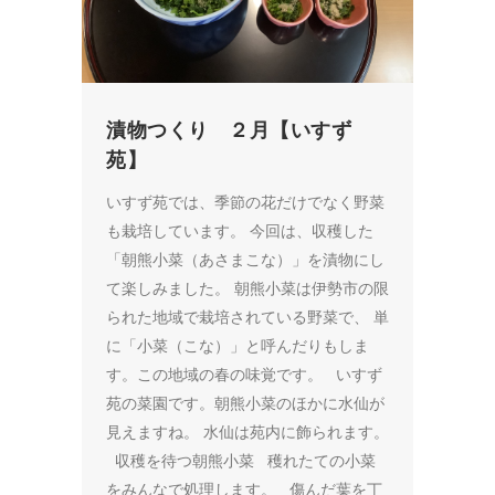
漬物つくり ２月【いすず
苑】
いすず苑では、季節の花だけでなく野菜
も栽培しています。 今回は、収穫した
「朝熊小菜（あさまこな）」を漬物にし
て楽しみました。 朝熊小菜は伊勢市の限
られた地域で栽培されている野菜で、 単
に「小菜（こな）」と呼んだりもしま
す。この地域の春の味覚です。 いすず
苑の菜園です。朝熊小菜のほかに水仙が
見えますね。 水仙は苑内に飾られます。
収穫を待つ朝熊小菜 穫れたての小菜
をみんなで処理します。 傷んだ葉を丁