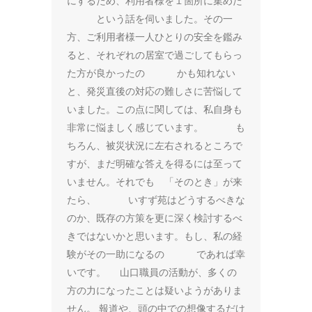
にするため、利用者様を１箇所に集めた
という話を伺いました。その一
方、ご利用者様一人ひとりの安全を鑑み
ると、それぞれの居室で過ごしてもらっ
た方が良かったの かも知れない
と、発災直後の対応の難しさに苦悩して
いました。この点に関しては、私自身も
非常に悩ましく感じています。 も
ちろん、被災状況に左右されるところで
すが、まだ明確な答えを得るには至って
いません。それでも 「そのとき」が来
たら、 いすず苑はどうするべきな
のか、既存の方策を更に深く検討するべ
きではないかと思います。もし、私の経
験がその一助になるの であれば幸
いです。 山口職員の活動が、多くの
方の力になったことは疑いようがありま
せん。 報道や、頭の中での想像するだけ