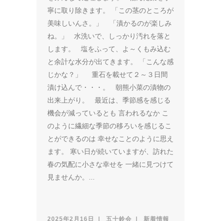
寧に取り除きます。 「この茎のところが
美味しいんさ。」 「漬かるのが楽しみ
ね。」 水洗いで、しっかり汚れを落と
します。 塩をふって、よ～くもみ込む
と余計な水分が出てきます。 「こんな感
じかな？」 重石を載せて２～３日間
漬け込んで・・・。 朝熊小菜の漬物の
出来上がり。 最近は、季節感を感じる
機会が減っているとも 言われるなか こ
のように繊細な季節の移ろいを感じるこ
とができるのは 幸せなことのように思え
ます。 寒い日が続いていますが、訪れた
春の気配に小さな幸せを 一緒に見つけて
見ませんか。...
2025年2月16日
五十鈴会
新着情報