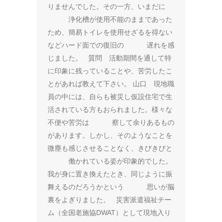
りませんでした。その一方、いまだに
浄化槽が使用不能のままであった
ため、簡易トイレを使用せざるを得ない
などハード面での復旧の 遅れを感
じました。 質問 活動期間を通して特
に印象に残っていることや、苦労したこ
とがあれば教えて下さい。 山口 現地職
員の中には、自らも被災し仮設住宅で生
活されている方もおられました。様々な
不便や苦労は 察して余りあるもの
があります。しかし、そのようなことを
微塵も感じさせることなく、きびきびと
働かれている姿が印象的でした。
我が身に置き換えたとき、同じように振
舞えるのだろうかという 思いが脳
裏をよぎりました。 災害派遣福祉チー
ム（全国老施協DWAT）として現地入り