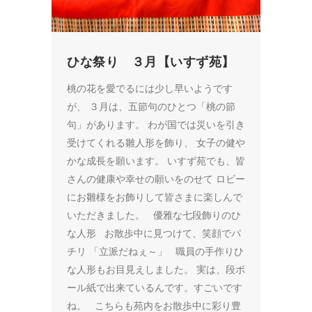
ひな祭り ３月【いすず苑】
桃の花を愛でるには少し早いようです
が、 ３月は、五節句のひとつ「桃の節
句」があります。 わが国では災いを引き
受けてくれる雛人形を飾り、 女子の健や
かな成長を願います。 いすず苑でも、皆
さんの健康や幸せの願いをのせて ロビー
にお雛様をお飾りして皆さまに楽しんで
いただきました。 優雅な七段飾りのひ
な人形 お散歩中に見つけて、笑顔でパ
チリ 「立派だねぇ～」 職員の手作りひ
な人形もお目見えしました。 実は、段ボ
ール紙で出来ているんです。すごいです
ね。 こちらも苑内をお散歩中に彩り豊