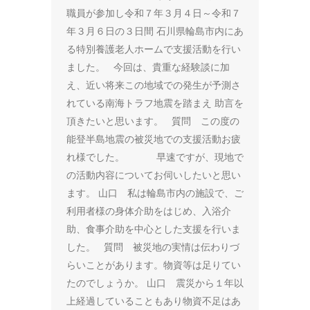
職員が参加し令和７年３月４日～令和７
年３月６日の３日間 石川県輪島市内にあ
る特別養護老人ホームで支援活動を行い
ました。 今回は、貴重な経験談に加
え、近い将来この地域での発生が予測さ
れている南海トラフ地震を踏まえ 助言を
頂きたいと思います。 質問 この度の
能登半島地震の被災地での支援活動お疲
れ様でした。 早速ですが、現地で
の活動内容についてお伺いしたいと思い
ます。 山口 私は輪島市内の施設で、ご
利用者様の身体介助をはじめ、入浴介
助、食事介助を中心とした支援を行いま
した。 質問 被災地の実情は伝わりづ
らいことがあります。物資等は足りてい
たのでしょうか。 山口 震災から１年以
上経過していることもあり物資不足はあ