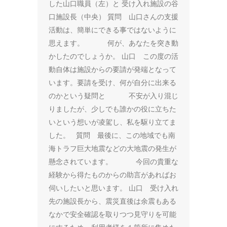
した山口職員（左）と 受け入れ施設の谷
口施設長（中央） 質問 山口さんの支援
活動は、簡単にできる事ではないように
思えます。 何が、あなたを突き動
かしたのでしょうか。 山口 この度の活
動自体は施設からの要請が発端となって
います。要請を受け、何が自分に出来る
のかという疑問と 不安が入り混じ
りましたが、少しでも誰かの役に立ちた
いという想いが凌駕し、私を駆り立てま
した。 質問 最後に、この地域でも南
海トラフ巨大地震などの大地震の発生が
懸念されています。 今回の貴重な
経験から得たものからの助言があればお
伺いしたいと思います。 山口 受け入れ
先の施設長から、震災直後は余震もある
なかで安全確認を取りつつ見守りを可能